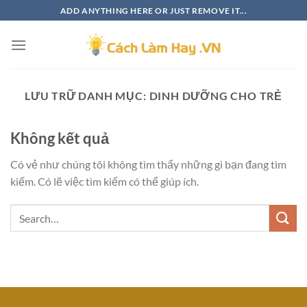
Chuyển
ADD ANYTHING HERE OR JUST REMOVE IT...
đến
nội
dung
LƯU TRỮ DANH MỤC:
DINH DƯỠNG CHO TRẺ
Không kết quả
Có vẻ như chúng tôi không tìm thấy những gì bạn đang tìm
kiếm. Có lẽ việc tìm kiếm có thể giúp ích.