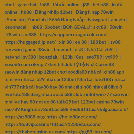
obet
|
game bài
|
fb88
|
tài xỉu online
|
j88
|
hello88
|
lô đề
online
|
hb88
|
Đăng Nhập 12bet
|
Đăng Nhập 78win
|
Sonclub
|
Zomclub
|
S666 Đăng Nhập
|
Nowgoal
|
abcvip
|
keonhacai
|
hb88
|
Sbobet
|
BONGDALU
|
sky88
|
58win
|
78 win
|
ae888
|
https://coppperdragon.uk.com/
|
https://huggaged.jp.net/
|
xin 88
|
ee 88
|
188 bet
|
sv88
|
vvvwin
|
game 33win
|
bmwbet
|
dk8
|
Nhà Cái vb9
| |
betvnd
|
sv388
|
bongdalu
|
123b
|
8us
|
sao789
|
vt999
|
xoso66 com
rikvip
77bet
hitclub
Tỷ Lệ Nhà Cái
ee88
saowin
đăng nhập 12bet
chơi xocdia88
nhà cái xin88
app
mmlive
nhà cái b29
nhà cái 123bet
Nhà Cái loto188
nhà cái
vin777
nhà cái hay88
hay 88
nhà cái sin88
nhà cái 8live
8
live
loto188 dang nhap
xocdia88 club
xin88
win777
sao win
mmlive
hay 88 net
ee 88
tải b29 bet
123bet casino
78win
sao789
Kingfun
sv368
Locla88
Red88
https://68gb.us.com/
https://az8888.org/
https://hello88net.com/
https://868vip.casino/
https://123bet.us.com/
https://thabetcasino.us.com/
https://pg88.jpn.com/