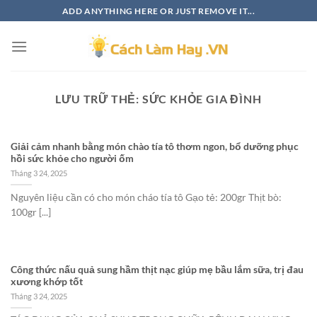
Chuyển
ADD ANYTHING HERE OR JUST REMOVE IT...
đến
nội
dung
LƯU TRỮ THẺ:
SỨC KHỎE GIA ĐÌNH
Giải cảm nhanh bằng món chào tía tô thơm ngon, bổ dưỡng phục
hồi sức khỏe cho người ốm
Tháng 3 24, 2025
Nguyên liệu cần có cho món cháo tía tô Gạo tẻ: 200gr Thịt bò:
100gr [...]
Công thức nấu quả sung hầm thịt nạc giúp mẹ bầu lắm sữa, trị đau
xương khớp tốt
Tháng 3 24, 2025