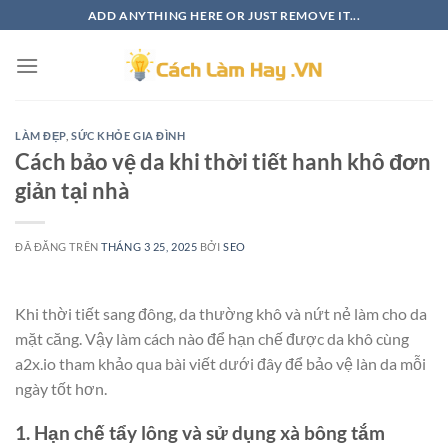
Chuyển
ADD ANYTHING HERE OR JUST REMOVE IT...
đến
nội
dung
LÀM ĐẸP
,
SỨC KHỎE GIA ĐÌNH
Cách bảo vệ da khi thời tiết hanh khô đơn
giản tại nhà
ĐÃ ĐĂNG TRÊN
THÁNG 3 25, 2025
BỞI
SEO
Khi thời tiết sang đông, da thường khô và nứt nẻ làm cho da
mặt căng. Vậy làm cách nào để hạn chế được da khô cùng
a2x.io tham khảo qua bài viết dưới đây để bảo vệ làn da mỗi
ngày tốt hơn.
1. Hạn chế tẩy lông và sử dụng xà bông tắm