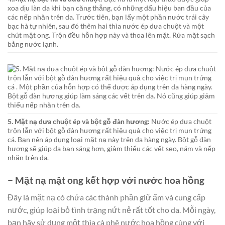
xoa dịu làn da khi bạn căng thẳng, có những dấu hiệu ban đầu của
các nếp nhăn trên da. Trước tiên, bạn lấy một phần nước trái cây
bạc hà tự nhiên, sau đó thêm hai thìa nước ép dưa chuột và một
chút mật ong. Trộn đều hỗn hợp này và thoa lên mặt. Rửa mặt sạch
bằng nước lạnh.
5. Mặt nạ dưa chuột ép và bột gỗ đàn hương:
Nước ép dưa chuột
trộn lẫn với bột gỗ đàn hương rất hiệu quả cho việc trị mụn trứng
cá. Bạn nên áp dụng loại mặt nạ này trên da hàng ngày. Bột gỗ đàn
hương sẽ giúp da bạn sáng hơn, giảm thiểu các vết sẹo, nám và nếp
nhăn trên da.
− Mặt nạ mật ong kết hợp với nước hoa hồng
Đây là mặt nạ có chứa các thành phần giữ ẩm và cung cấp
nước, giúp loại bỏ tình trạng nứt nẻ rất tốt cho da. Mỗi ngày,
bạn hãy sử dụng một thìa cà phê nước hoa hồng cùng với