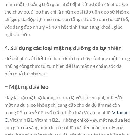
mình một khoảng thời gian nhất định từ 30 đến 45 phút. Có
thể chạy bộ, đi bộ hay chỉ là những bài tập uốn dẻo sẽ không
chỉ giúp da đẹp tự nhiên mà còn tăng sức dẻo dai cho cơ thể,
vóc dáng đẹp như ý và hơn hết tinh thần sảng khoái, giấc
ngủ sâu hơn.
4. Sử dụng các loại mặt nạ dưỡng da tự nhiên
Để đối phó với tiết trời hanh khô bạn hãy sử dụng một trong
những công thức từ tự nhiên để làm mặt nạ chăm sóc da
hiệu quả tại nhà sau:
− Mặt nạ dưa leo
Đây là loại mặt nạ không còn xa lạ với chị em phụ nữ. Bởi
mặt nạ dưa leo không chỉ cung cấp cho da độ ẩm mà còn
mang đến da vẻ đẹp với rất nhiều loại Vitamin như:
Vitamin
C
, Vitamin B1, Vitamin B2… Không chỉ có vậy, mặt nạ dưa leo
còn giúp da sáng mịn, đẹp tự nhiên và đều màu hơn. Hàng
ngày, bạn rửa mặt sạch, sau đó, cắt dưa leo thành những lớp