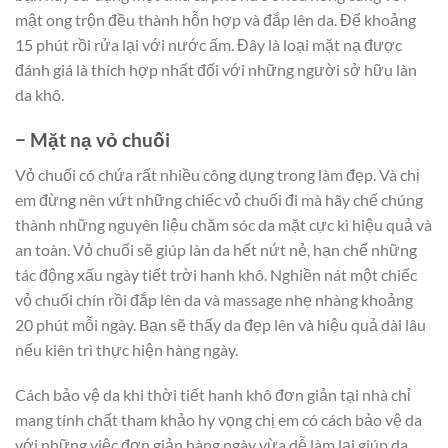
mật ong trộn đều thành hỗn hợp và đắp lên da. Để khoảng
15 phút rồi rửa lại với nước ấm. Đây là loại mặt nạ được
đánh giá là thích hợp nhất đối với những người sở hữu làn
da khô.
− Mặt nạ vỏ chuối
Vỏ chuối có chứa rất nhiều công dụng trong làm đẹp. Và chị
em đừng nên vứt những chiếc vỏ chuối đi mà hãy chế chúng
thành những nguyên liệu chăm sóc da mặt cực kì hiệu quả và
an toàn. Vỏ chuối sẽ giúp làn da hết nứt nẻ, hạn chế những
tác động xấu ngày tiết trời hanh khô. Nghiền nát một chiếc
vỏ chuối chín rồi đắp lên da và massage nhẹ nhàng khoảng
20 phút mỗi ngày. Bạn sẽ thấy da đẹp lên và hiệu quả dài lâu
nếu kiên trì thực hiện hàng ngày.
Cách bảo vệ da khi thời tiết hanh khô đơn giản tại nhà chỉ
mang tính chất tham khảo hy vọng chị em có cách bảo vệ da
với những việc đơn giản hàng ngày vừa dễ làm lại giúp da