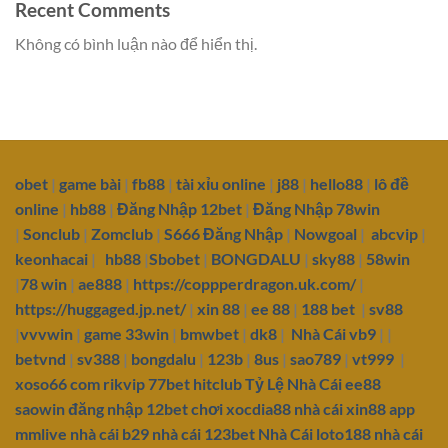
Recent Comments
Không có bình luận nào để hiển thị.
obet
|
game bài
|
fb88
|
tài xỉu online
|
j88
|
hello88
|
lô đề
online
|
hb88
|
Đăng Nhập 12bet
|
Đăng Nhập 78win
|
Sonclub
|
Zomclub
|
S666 Đăng Nhập
|
Nowgoal
|
abcvip
|
keonhacai
|
hb88
|
Sbobet
|
BONGDALU
|
sky88
|
58win
|
78 win
|
ae888
|
https://coppperdragon.uk.com/
|
https://huggaged.jp.net/
|
xin 88
|
ee 88
|
188 bet
|
sv88
|
vvvwin
|
game 33win
|
bmwbet
|
dk8
|
Nhà Cái vb9
| |
betvnd
|
sv388
|
bongdalu
|
123b
|
8us
|
sao789
|
vt999
|
xoso66 com
rikvip
77bet
hitclub
Tỷ Lệ Nhà Cái
ee88
saowin
đăng nhập 12bet
chơi xocdia88
nhà cái xin88
app
mmlive
nhà cái b29
nhà cái 123bet
Nhà Cái loto188
nhà cái