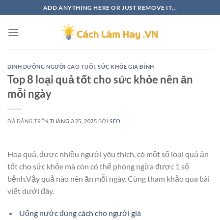
Chuyển
ADD ANYTHING HERE OR JUST REMOVE IT...
đến
nội
dung
DINH DƯỠNG NGƯỜI CAO TUỔI
,
SỨC KHỎE GIA ĐÌNH
Top 8 loại quả tốt cho sức khỏe nên ăn
mỗi ngày
ĐÃ ĐĂNG TRÊN
THÁNG 3 25, 2025
BỞI
SEO
Hoa quả, được nhiều người yêu thích, có một số loại quả ăn
tốt cho sức khỏe mà còn có thể phòng ngừa được 1 số
bệnh.Vậy quả nào nên ăn mỗi ngày. Cùng tham khảo qua bài
viết dưới đây.
Uống nước đúng cách cho người già