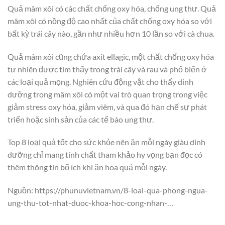
Quả mâm xôi có các chất chống oxy hóa, chống ung thư. Quả
mâm xôi có nồng độ cao nhất của chất chống oxy hóa so với
bất kỳ trái cây nào, gần như nhiều hơn 10 lần so với cà chua.
Quả mâm xôi cũng chứa axit ellagic, một chất chống oxy hóa
tự nhiên được tìm thấy trong trái cây và rau và phổ biến ở
các loại quả mọng. Nghiên cứu động vật cho thấy dinh
dưỡng trong mâm xôi có một vai trò quan trọng trong việc
giảm stress oxy hóa, giảm viêm, và qua đó hạn chế sự phát
triển hoặc sinh sản của các tế bào ung thư.
Top 8 loại quả tốt cho sức khỏe nên ăn mỗi ngày giàu dinh
dưỡng chỉ mang tính chất tham khảo hy vọng bạn đọc có
thêm thông tin bổ ích khi ăn hoa quả mỗi ngày.
Nguồn: https://phunuvietnam.vn/8-loai-qua-phong-ngua-
ung-thu-tot-nhat-duoc-khoa-hoc-cong-nhan-…