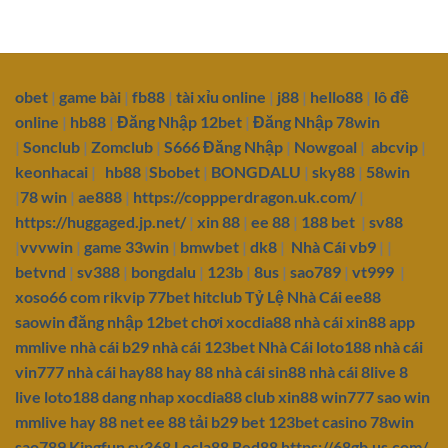
obet
|
game bài
|
fb88
|
tài xỉu online
|
j88
|
hello88
|
lô đề
online
|
hb88
|
Đăng Nhập 12bet
|
Đăng Nhập 78win
|
Sonclub
|
Zomclub
|
S666 Đăng Nhập
|
Nowgoal
|
abcvip
|
keonhacai
|
hb88
|
Sbobet
|
BONGDALU
|
sky88
|
58win
|
78 win
|
ae888
|
https://coppperdragon.uk.com/
|
https://huggaged.jp.net/
|
xin 88
|
ee 88
|
188 bet
|
sv88
|
vvvwin
|
game 33win
|
bmwbet
|
dk8
|
Nhà Cái vb9
| |
betvnd
|
sv388
|
bongdalu
|
123b
|
8us
|
sao789
|
vt999
|
xoso66 com
rikvip
77bet
hitclub
Tỷ Lệ Nhà Cái
ee88
saowin
đăng nhập 12bet
chơi xocdia88
nhà cái xin88
app
mmlive
nhà cái b29
nhà cái 123bet
Nhà Cái loto188
nhà cái
vin777
nhà cái hay88
hay 88
nhà cái sin88
nhà cái 8live
8
live
loto188 dang nhap
xocdia88 club
xin88
win777
sao win
mmlive
hay 88 net
ee 88
tải b29 bet
123bet casino
78win
sao789
Kingfun
sv368
Locla88
Red88
https://68gb.us.com/